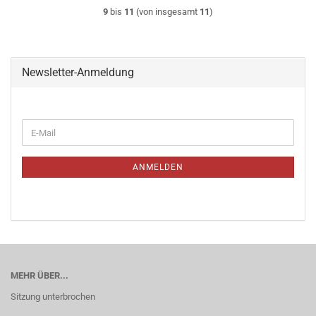
9
bis
11
(von insgesamt
11
)
Newsletter-Anmeldung
WEITER
E-
ZUR
Mail
NEWSLETTER-
ANMELDUNG
ANMELDEN
MEHR ÜBER...
Sitzung unterbrochen