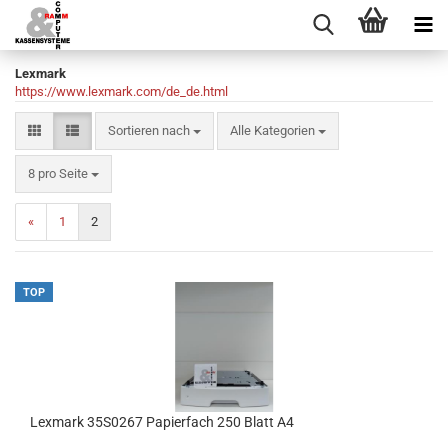
Lexmark
https://www.lexmark.com/de_de.html
Sortieren nach
Sortieren nach
Alle Kategorien
pro Seite
8 pro Seite
«
1
2
TOP
Lexmark 35S0267 Papierfach 250 Blatt A4