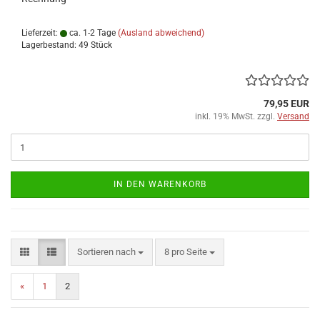
Lieferzeit:
ca. 1-2 Tage
(Ausland abweichend)
Lagerbestand: 49 Stück
79,95 EUR
inkl. 19% MwSt. zzgl.
Versand
IN DEN WARENKORB
Sortieren nach
pro Seite
Sortieren nach
8 pro Seite
«
1
2