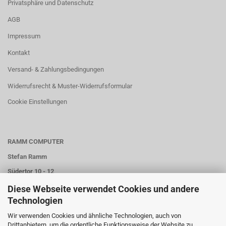
Privatsphäre und Datenschutz
AGB
Impressum
Kontakt
Versand- & Zahlungsbedingungen
Widerrufsrecht & Muster-Widerrufsformular
Cookie Einstellungen
RAMM COMPUTER
Stefan Ramm
Südertor 10 - 12
59557 Lippstadt
Diese Webseite verwendet Cookies und andere
Technologien
Wir verwenden Cookies und ähnliche Technologien, auch von
Tel.: 02947 / 977940
Drittanbietern, um die ordentliche Funktionsweise der Website zu