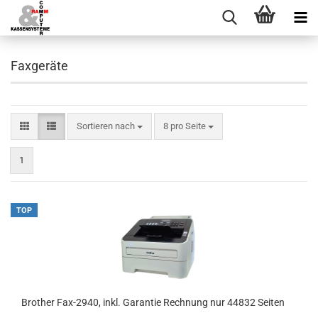
Faxgeräte
Sortieren nach
pro Seite
Sortieren nach
8 pro Seite
1
TOP
Brother Fax-2940, inkl. Garantie Rechnung nur 44832 Seiten