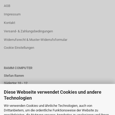
AGB
Impressum
Kontakt
Versand- & Zahlungsbedingungen
Widerrufsrecht & Muster-Widerrufsformular
Cookie Einstellungen
RAMM COMPUTER
Stefan Ramm
Südertor 10 - 12
59557 Lippstadt
Diese Webseite verwendet Cookies und andere
Technologien
Wir verwenden Cookies und ähnliche Technologien, auch von
Tel.: 02947 / 977940
Drittanbietern, um die ordentliche Funktionsweise der Website zu
gewährleisten, die Nutzung unseres Angebotes zu analysieren und Ihnen