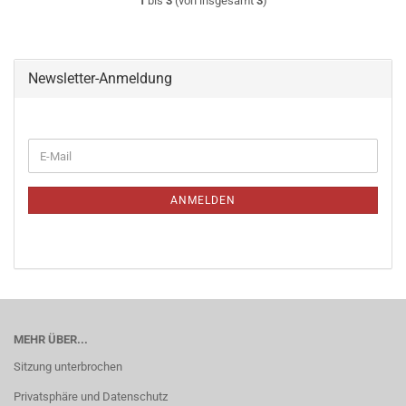
1
bis
3
(von insgesamt
3
)
Newsletter-Anmeldung
WEITER
E-
ZUR
Mail
NEWSLETTER-
ANMELDUNG
ANMELDEN
MEHR ÜBER...
Sitzung unterbrochen
Privatsphäre und Datenschutz