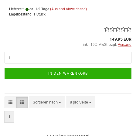
Lieferzeit:
ca. 1-2 Tage
(Ausland abweichend)
Lagerbestand: 1 Stück
149,95 EUR
inkl. 19% MwSt. zzgl.
Versand
IN DEN WARENKORB
Sortieren nach
pro Seite
Sortieren nach
8 pro Seite
1