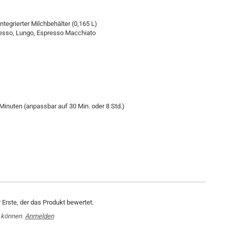
egrierter Milchbehälter (0,165 L)
resso, Lungo, Espresso Macchiato
inuten (anpassbar auf 30 Min. oder 8 Std.)
Erste, der das Produkt bewertet.
 können.
Anmelden