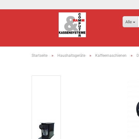
Alle
»
»
»
Startseite
Haushaltsgeräte
Kaffeemaschienen
D