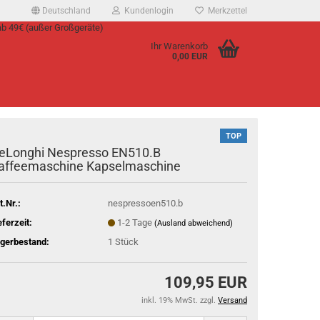
Deutschland
Kundenlogin
Merkzettel
ab 49€ (außer Großgeräte)
Ihr Warenkorb
0,00 EUR
l
wort
TOP
eLonghi Nespresso EN510.B
affeemaschine Kapselmaschine
t.Nr.:
nespressoen510.b
rstellen
eferzeit:
1-2 Tage
(Ausland abweichend)
rt vergessen?
gerbestand:
1
Stück
109,95 EUR
inkl. 19% MwSt. zzgl.
Versand