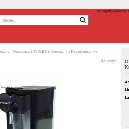
versandkostenfrei 
Lieferland
Suche...
E-Mai
Pass
eLonghi Nespresso EN510.B Kaffeemaschine Kapselmaschine
D
DeLonghi
K
Ar
Konto e
Li
Passwo
La