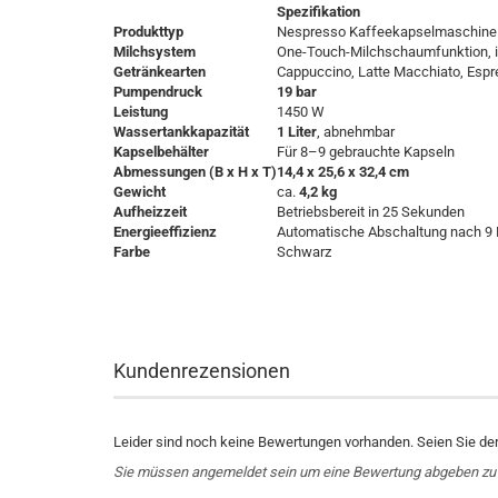
Spezifikation
Produkttyp
Nespresso Kaffeekapselmaschine
Milchsystem
One-Touch-Milchschaumfunktion, int
Getränkearten
Cappuccino, Latte Macchiato, Esp
Pumpendruck
19 bar
Leistung
1450 W
Wassertankkapazität
1 Liter
, abnehmbar
Kapselbehälter
Für 8–9 gebrauchte Kapseln
Abmessungen (B x H x T)
14,4 x 25,6 x 32,4 cm
Gewicht
ca.
4,2 kg
Aufheizzeit
Betriebsbereit in 25 Sekunden
Energieeffizienz
Automatische Abschaltung nach 9 M
Farbe
Schwarz
Kundenrezensionen
Leider sind noch keine Bewertungen vorhanden. Seien Sie der 
Sie müssen angemeldet sein um eine Bewertung abgeben zu