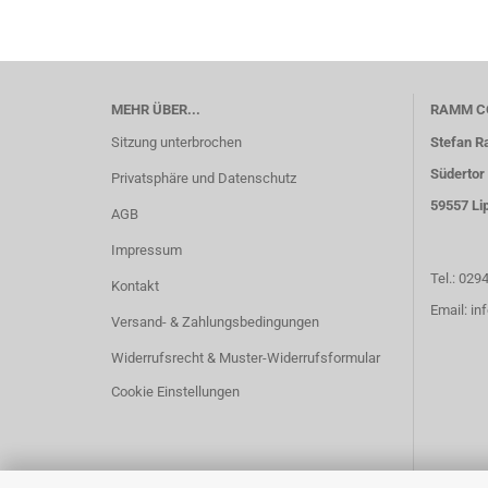
MEHR ÜBER...
RAMM C
Sitzung unterbrochen
Stefan 
Südertor 
Privatsphäre und Datenschutz
59557 Li
AGB
Impressum
Tel.: 029
Kontakt
Email: i
Versand- & Zahlungsbedingungen
Widerrufsrecht & Muster-Widerrufsformular
Cookie Einstellungen