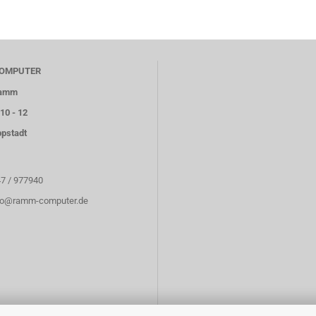
OMPUTER
Ramm
10 - 12
ppstadt
47 / 977940
nfo@ramm-computer.de